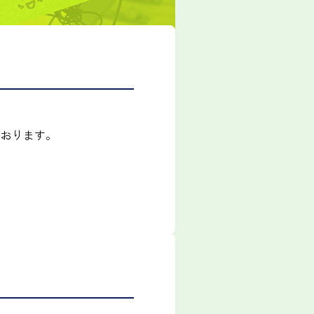
ております。
）