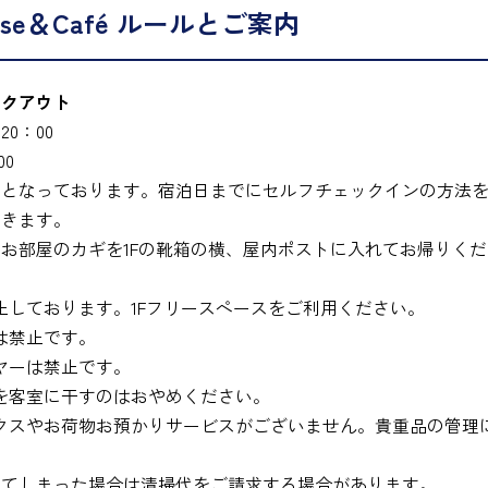
house＆Café ルールとご案内
ックアウト
 20：00
00
フとなっております。宿泊日までにセルフチェックインの方法
だきます。
お部屋のカギを1Fの靴箱の横、屋内ポストに入れてお帰りくだ
止しております。1Fフリースペースをご利用ください。
は禁止です。
ヤーは禁止です。
を客室に干すのはおやめください。
クスやお荷物お預かりサービスがございません。貴重品の管理
れてしまった場合は清掃代をご請求する場合があります。