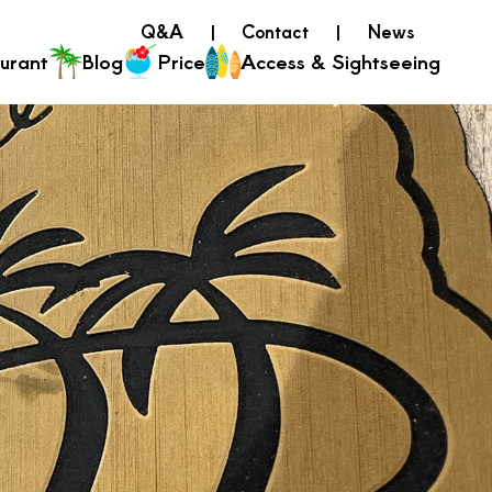
Q&A
Contact
News
urant
Blog
Price
Access & Sightseeing