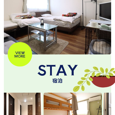
VIEW
MORE
STAY
宿泊