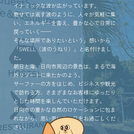
イナミックな波が広がっています。
寄せては返す波のように、人々が気軽に集
い、エネルギーを蓄え、豊かな心で日常に
戻っていく——
そんな場所でありたいという」想いから
「SWELL（波のうねり）」と名付けまし
た。
朝日と海、日向市周辺の景色は、まるで海
外リゾートに来たかのよう。
サーファーの方をはじめ、ビジネスや観光
で訪れる方、さまざまなお客様にゆったり
とした時間を楽しんでいただけます。
日向市の豊かな自然のロケーションに包ま
れながら、思い思いの一日をお過ごしくだ
さい。