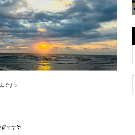
Lです✨
節です🌴