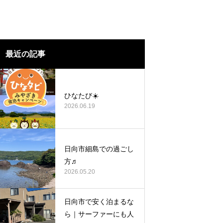
最近の記事
ひなたび☀️
2026.06.19
日向市細島での過ごし
方♬
2026.05.20
日向市で安く泊まるな
ら｜サーファーにも人